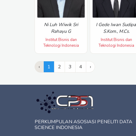
Ni Luh Wiwik Sri
I Gede Iwan Sudipa
Rahayu G
S.Kom., M.Cs.
Institut Bisnis dan
Institut Bisnis dan
Teknologi Indonesia
Teknologi Indonesia
‹
1
2
3
4
›
PERKUMPULAN ASOSIASI PENELITI DATA
SCIENCE INDONESIA