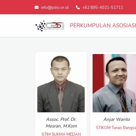
info@pdsi.or.id
+62 895-4021-51711
PERKUMPULAN ASOSIASI 
Assoc. Prof. Dr.
Anjar Wanto
Mesran, M.Kom
STIKOM Tunas Bangs
STIM SUKMA MEDAN