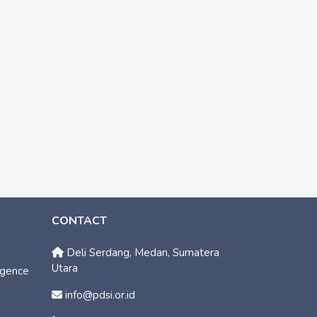
CONTACT
Deli Serdang, Medan, Sumatera
Utara
ligence
info@pdsi.or.id