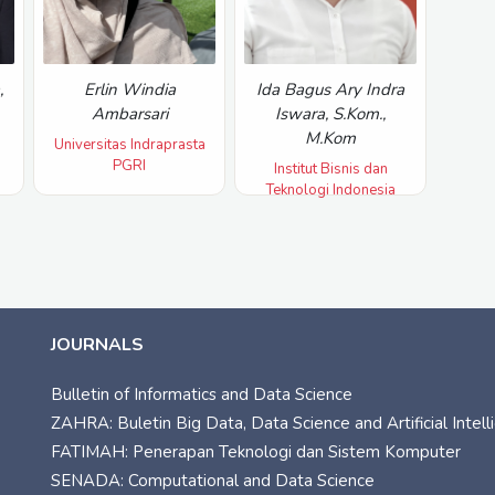
,
Erlin Windia
Ida Bagus Ary Indra
Ambarsari
Iswara, S.Kom.,
M.Kom
Universitas Indraprasta
PGRI
Institut Bisnis dan
Teknologi Indonesia
JOURNALS
Bulletin of Informatics and Data Science
ZAHRA: Buletin Big Data, Data Science and Artificial Intel
FATIMAH: Penerapan Teknologi dan Sistem Komputer
SENADA: Computational and Data Science