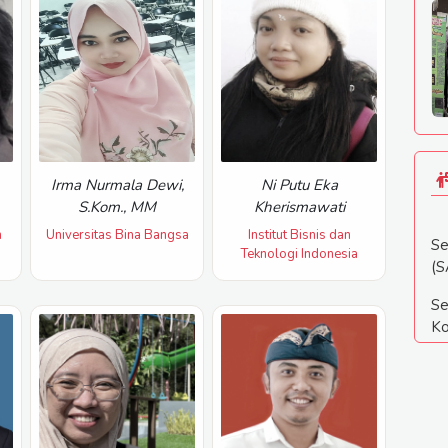
Irma Nurmala Dewi,
Ni Putu Eka
S.Kom., MM
Kherismawati
n
Universitas Bina Bangsa
Institut Bisnis dan
Se
Teknologi Indonesia
(S
Se
Ko